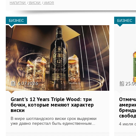
НАПИТКИ
ВИСКИ
AMOR
БИЗНЕС
БИЗНЕС
6.07.2026
25.0
Grant's 12 Years Triple Wood: три
Отмеч
бочки, которые меняют характер
америк
виски
бренды
свобо
В мире шотландского виски срок выдержки
уже давно перестал быть единственным...
4 июля 