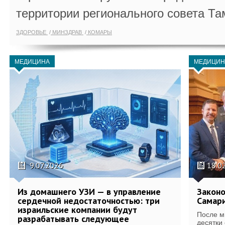
территории регионального совета Та
ЗДОРОВЬЕ
МИНЗДРАВ
КОМАРЫ
МЕДИЦИНА
МЕДИЦИН
9.07.2026
18.0
Из домашнего УЗИ — в управление
Законо
сердечной недостаточностью: три
Самари
израильские компании будут
После м
разрабатывать следующее
десятки