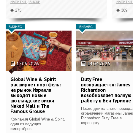
НАПИТКИ
ВИСКИ
НАПИТКИ
275
389
БИЗНЕС
БИЗНЕС
17.05.2026
14.04.2026
Global Wine & Spirit
Duty Free
расширяет портфель:
возвращается: James
на рынок Израиля
Richardson
выходят новые
возобновляет полную
шотландские виски
работу в Бен-Гурионе
Naked Malt и The
После длительного периода
Famous Grouse
ограничений магазины Jame
Richardson Duty Free в
Компания Global Wine & Spirit,
аэропорту...
один из ведущих
импортёров...