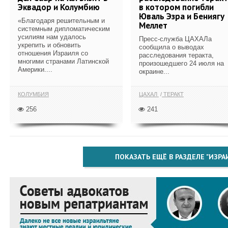
Эквадор и Колумбию
в котором погибли
Юваль Эзра и Бениягу
«Благодаря решительным и
Меллет
системным дипломатическим
усилиям нам удалось
Пресс-служба ЦАХАЛа
укрепить и обновить
сообщила о выводах
отношения Израиля со
расследования теракта,
многими странами Латинской
произошедшего 24 июля на
Америки....
окраине...
КОЛУМБИЯ
ЦАХАЛ
ТЕРАКТ
256
241
ПОКАЗАТЬ ЕЩЁ В РАЗДЕЛЕ "ИЗРА