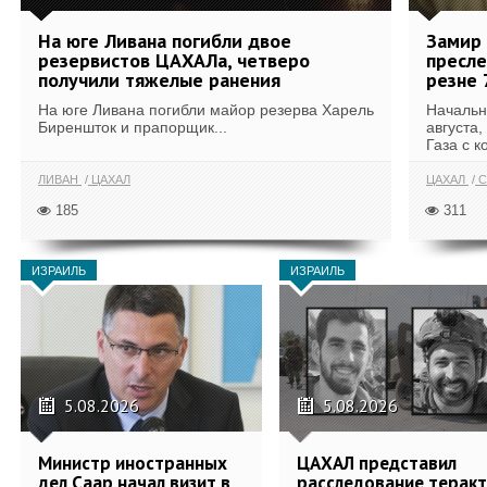
На юге Ливана погибли двое
Замир 
резервистов ЦАХАЛа, четверо
пресле
получили тяжелые ранения
резне 
На юге Ливана погибли майор резерва Харель
Начальн
Биреншток и прапорщик...
августа,
Газа с к
ЛИВАН
ЦАХАЛ
ЦАХАЛ
С
185
311
ИЗРАИЛЬ
ИЗРАИЛЬ
5.08.2026
5.08.2026
Министр иностранных
ЦАХАЛ представил
дел Саар начал визит в
расследование теракт