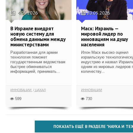
4.06.2026
20.05.2026
В Израиле внедрят
Маск: Израиль —
новую систему для
мировой лидер по
обмена данными между
инновациям на душу
министерствами
населения
Разработанная для армии
Илон Маск высоко оценил
технология поможет
израильскую технологическ
государственным ведомствам
индустрию и назвал Израил
быстрее обмениваться
одним из мировых лидеров 
информацией, принимать...
количеству...
ИННОВАЦИИ
ЦАХАЛ
ИННОВАЦИИ
599
730
ПОКАЗАТЬ ЕЩЁ В РАЗДЕЛЕ "НАУКА И Т