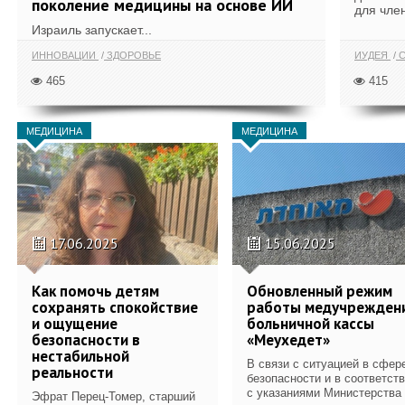
поколение медицины на основе ИИ
для член
Израиль запускает...
ИННОВАЦИИ
ЗДОРОВЬЕ
ИУДЕЯ
С
465
415
МЕДИЦИНА
МЕДИЦИНА
17.06.2025
15.06.2025
Как помочь детям
Обновленный режим
сохранять спокойствие
работы медучрежден
и ощущение
больничной кассы
безопасности в
«Меухедет»
нестабильной
В связи с ситуацией в сфер
реальности
безопасности и в соответст
с указаниями Министерства
Эфрат Перец-Томер, старший