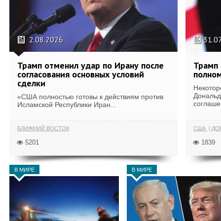
2.08.2026
31.0
Трамп отменил удар по Ирану после
Трамп 
согласования основных условий
полном
сделки
Некотор
Дональд
«США полностью готовы к действиям против
соглаше
Исламской Республики Иран...
БЛИЖНИЙ ВОСТОК
США
ДОН
5201
1839
В МИРЕ
В МИРЕ