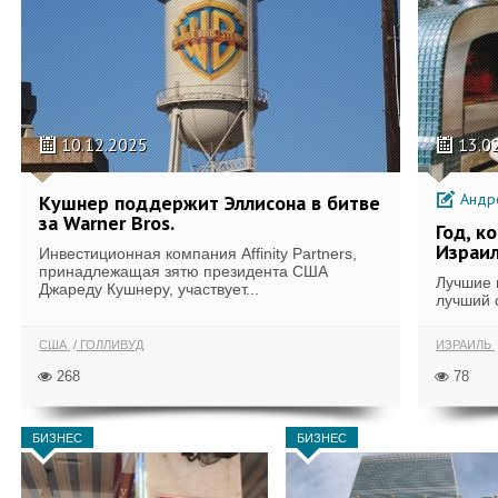
10.12.2025
13.0
Андре
Кушнер поддержит Эллисона в битве
за Warner Bros.
Год, к
Израи
Инвестиционная компания Affinity Partners,
принадлежащая зятю президента США
Лучшие 
Джареду Кушнеру, участвует...
лучший с
США
ГОЛЛИВУД
ИЗРАИЛЬ
268
78
БИЗНЕС
БИЗНЕС