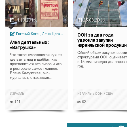
4.10.2016
23.08.2016
Евгений Коган, Лена Цагадинова
ООН за два года
удвоила закупки
Алия деятельных:
израильской продукци
«Ватрушка»
Общий объем закупок всеми
Что такое «московская кухня»,
структурами ООН оценивает
где взять яиц в шаббат, как
в 15 миллиардов долларов 
прославиться без пиара и что
год.
в ресторане самое главное.
Елена Калужская, экс-
журналист, открывшая...
ИЗРАИЛЬ
ИЗРАИЛЬ
ООН
США
121
62